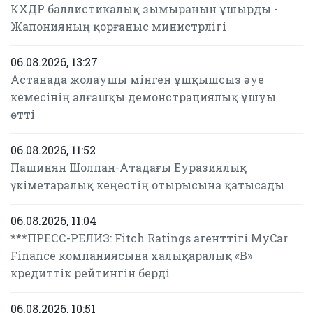
КХДР баллистикалық зымыранын ұшырды -
Жапонияның қорғаныс министрлігі
06.08.2026, 13:27
Астанада жолаушы мінген ұшқышсыз әуе
кемесінің алғашқы демонстрациялық ұшуы
өтті
06.08.2026, 11:52
Пашинян Шолпан-Атадағы Еуразиялық
үкіметаралық кеңестің отырысына қатысады
06.08.2026, 11:04
***ПРЕСС-РЕЛИЗ: Fitch Ratings агенттігі MyCar
Finance компаниясына халықаралық «B»
кредиттік рейтингін берді
06.08.2026, 10:51