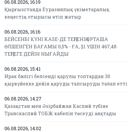
06.08.2026, 16:19
Қырғызстанда Еуразиялық үкіметаралық
кеңестің отырысы өтіп жатыр
06.08.2026, 16:16
БЕЙСЕНБІ КҮНІ KASE-ДЕ ТЕҢГЕНІҢ ОРТАША
ӨЛШЕНГЕН БАҒАМЫ 0,5% - ҒА, $1 ҮШІН 467,48
ТЕҢГЕГЕ ДЕЙІН НЫҒАЙДЫ
06.08.2026, 15:41
Ирак билігі белсенді қарулы топтардан 30
қыркүйекке дейін қаруды тапсыруды талап етті
06.08.2026, 14:27
Қазақстан мен Әзірбайжан Каспий түбіне
Транскаспий ТОБЖ кабелін төсеуді аяқтады
06.08.2026, 14:02