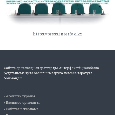
https://press.interfax.kz
Сайтта орналасқан ақпараттарды Интерфакстің жазбаша
рұқсатынсыз қайта басып шығаруға немесе таратуға
болмайды.
Агенттік туралы
Баспасөз орталығы
Сайттағы жарнама