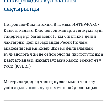
шақырымдық күл бағанасы
лақтырылды
Петропавл-Камчатский. 8 тамыз. ИНТЕРФАКС-
Камчаткадағы Ключевсой жанартауы жұма күні
таңертең күл бағанасын 10 км биіктікке дейін
лақтырды, деп хабарлайды Ресей Ғылым
академиясының Қиыр Шығыс филиалының
вулканология және сейсмология институтының
Камчаткадағы жанартауларға қарсы әрекет ету
тобы (KVERT).
Материалдардың толық нұсқасымен танысу
үшін
ақылы жазылу қызметін
пайдаланыңыз.