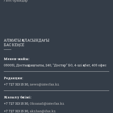
Бос орындар
АЛМАТЫ ҚАЛАСЫНДАҒЫ
БАС КЕҢСЕ
Мекен-жайы:
050051, Достық даңғылы, 240, "Достар" БО, 4-ші қабат, 405 офис
Редакция:
+7 727 313 15 30,
news@interfax.kz
Жазылу бөлімі:
+7 727 313 15 30,
OksanaS@interfax.kz
+7 727 313 15 30,
akzhan@ifax.kz