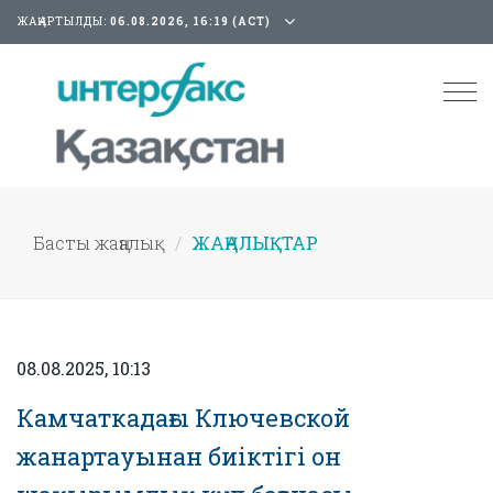
ЖАҢАРТЫЛДЫ:
06.08.2026, 16:19 (АСТ)
Tog
nav
Басты жаңалық
ЖАҢАЛЫҚТАР
08.08.2025, 10:13
Камчаткадағы Ключевской
жанартауынан биіктігі он