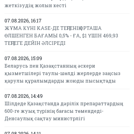
жеткізудің жолын кесті
07.08.2026, 16:17
ЖҰМА КҮНІ KASE-ДЕ ТЕҢГЕНІҢ ОРТАША
ӨЛШЕНГЕН БАҒАМЫ 0,5% - ҒА, $1 ҮШІН 469,93
ТЕҢГЕГЕ ДЕЙІН ӘЛСІРЕДІ
07.08.2026, 15:09
Беларусь пен Қазақстанның әскери
қызметшілері таулы-шөлді жерлерде заңсыз
қарулы құралымдарды жоюды пысықтады
07.08.2026, 14:49
Шілдеде Қазақстанда дәрілік препараттардың
600-ге жуық түрінің бағасы төмендеді-
Денсаулық сақтау министрлігі
07.08.2026, 14:11