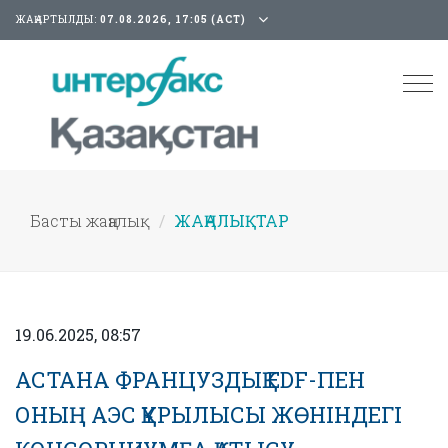
ЖАҢАРТЫЛДЫ:
07.08.2026, 17:05 (АСТ)
Tog
nav
Басты жаңалық
ЖАҢАЛЫҚТАР
19.06.2025, 08:57
АСТАНА ФРАНЦУЗДЫҚ EDF-ПЕН
ОНЫҢ АЭС ҚҰРЫЛЫСЫ ЖӨНІНДЕГІ