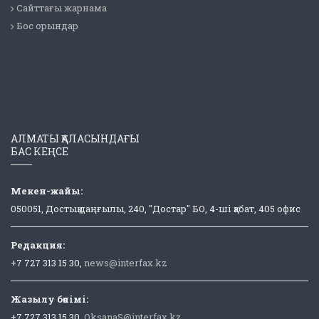
Сайттағы жарнама
Бос орындар
АЛМАТЫ ҚАЛАСЫНДАҒЫ
БАС КЕҢСЕ
Мекен-жайы:
050051, Достық даңғылы, 240, "Достар" БО, 4-ші қабат, 405 офис
Редакция:
+7 727 313 15 30,
news@interfax.kz
Жазылу бөлімі:
+7 727 313 15 30,
OksanaS@interfax.kz