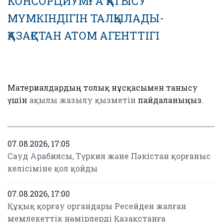
КОНСОРЦИУМҒА ҚАТЫСУ
МҮМКІНДІГІН ТАЛҚЫЛАДЫ-
ҚАЗАҚСТАН АТОМ АГЕНТТІГІ
Материалдардың толық нұсқасымен танысу
үшін
ақылы жазылу қызметін
пайдаланыңыз.
07.08.2026, 17:05
Сауд Арабиясы, Түркия және Пәкістан қорғаныс
келісіміне қол қойды
07.08.2026, 17:00
Құқық қорғау органдары Ресейден жалған
мемлекеттік нөмірлерді Қазақстанға