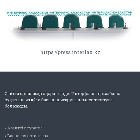
https://press.interfax.kz
Сайтта орналасқан ақпараттарды Интерфакстің жазбаша
рұқсатынсыз қайта басып шығаруға немесе таратуға
болмайды.
Агенттік туралы
Баспасөз орталығы