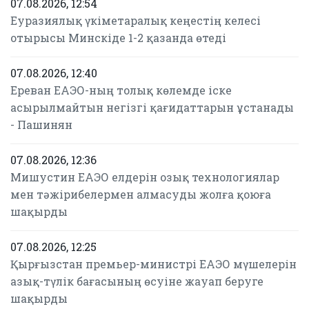
07.08.2026, 12:54
Еуразиялық үкіметаралық кеңестің келесі
отырысы Минскіде 1-2 қазанда өтеді
07.08.2026, 12:40
Ереван ЕАЭО-ның толық көлемде іске
асырылмайтын негізгі қағидаттарын ұстанады
- Пашинян
07.08.2026, 12:36
Мишустин ЕАЭО елдерін озық технологиялар
мен тәжірибелермен алмасуды жолға қоюға
шақырды
07.08.2026, 12:25
Қырғызстан премьер-министрі ЕАЭО мүшелерін
азық-түлік бағасының өсуіне жауап беруге
шақырды