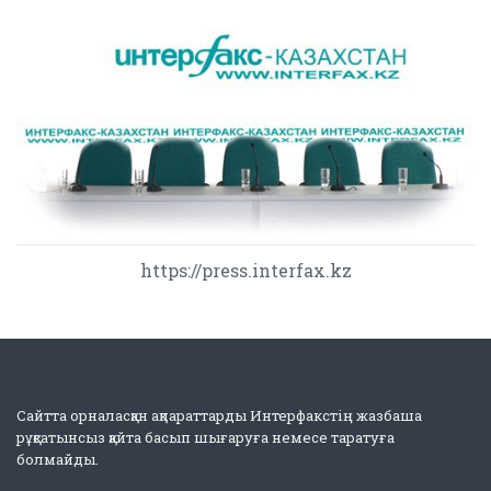
https://press.interfax.kz
Сайтта орналасқан ақпараттарды Интерфакстің жазбаша
рұқсатынсыз қайта басып шығаруға немесе таратуға
болмайды.