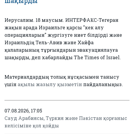
шақырды
Иерусалим. 18 маусым. ИНТЕРФАКС-Тегеран
жақын арада Израильге қарсы "кек алу
операцияларын" жүргізуге ниет білдірді және
Израильдің Тель-Авив және Хайфа
қалаларының тұрғындарын эвакуациялауға
шақырды, деп хабарлайды The Times of Israel.
Материалдардың толық нұсқасымен танысу
үшін
ақылы жазылу қызметін
пайдаланыңыз.
07.08.2026, 17:05
Сауд Арабиясы, Түркия және Пәкістан қорғаныс
келісіміне қол қойды