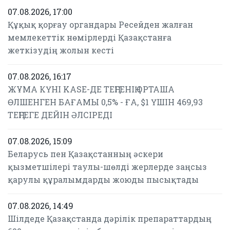
07.08.2026, 17:00
Құқық қорғау органдары Ресейден жалған
мемлекеттік нөмірлерді Қазақстанға
жеткізудің жолын кесті
07.08.2026, 16:17
ЖҰМА КҮНІ KASE-ДЕ ТЕҢГЕНІҢ ОРТАША
ӨЛШЕНГЕН БАҒАМЫ 0,5% - ҒА, $1 ҮШІН 469,93
ТЕҢГЕГЕ ДЕЙІН ӘЛСІРЕДІ
07.08.2026, 15:09
Беларусь пен Қазақстанның әскери
қызметшілері таулы-шөлді жерлерде заңсыз
қарулы құралымдарды жоюды пысықтады
07.08.2026, 14:49
Шілдеде Қазақстанда дәрілік препараттардың