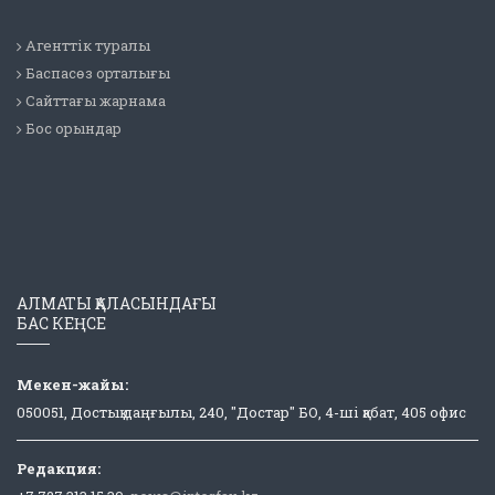
Агенттік туралы
Баспасөз орталығы
Сайттағы жарнама
Бос орындар
АЛМАТЫ ҚАЛАСЫНДАҒЫ
БАС КЕҢСЕ
Мекен-жайы:
050051, Достық даңғылы, 240, "Достар" БО, 4-ші қабат, 405 офис
Редакция: