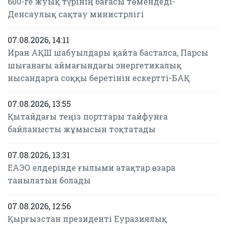
600-ге жуық түрінің бағасы төмендеді-
Денсаулық сақтау министрлігі
07.08.2026, 14:11
Иран АҚШ шабуылдары қайта басталса, Парсы
шығанағы аймағындағы энергетикалық
нысандарға соққы беретінін ескертті-БАҚ
07.08.2026, 13:55
Қытайдағы теңіз порттары тайфунға
байланысты жұмысын тоқтатады
07.08.2026, 13:31
ЕАЭО елдерінде ғылыми атақтар өзара
танылатын болады
07.08.2026, 12:56
Қырғызстан президенті Еуразиялық