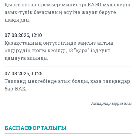
Қырғызстан премьер-министрі ЕАЭО мүшелерін
азық-түлік бағасының өсуіне жауап беруге
шақырды
07.08.2026, 12:10
Қазақстанның оңтүстігінде заңсыз алтын
өндірудің жолы кесілді, 13 "қара" іздеуші
қамауға алынды
07.08.2026, 10:25
Таиланд мектебінде атыс болды, қаза тапқандар
бар-БАҚ
Айдарлар мұрағаты
БАСПАСӨЗ ОРТАЛЫҒЫ