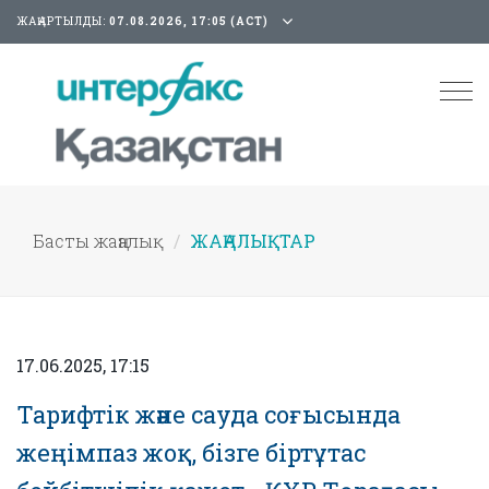
ЖАҢАРТЫЛДЫ:
07.08.2026, 17:05 (АСТ)
Tog
nav
Басты жаңалық
ЖАҢАЛЫҚТАР
17.06.2025, 17:15
Тарифтік және сауда соғысында
жеңімпаз жоқ, бізге біртұтас