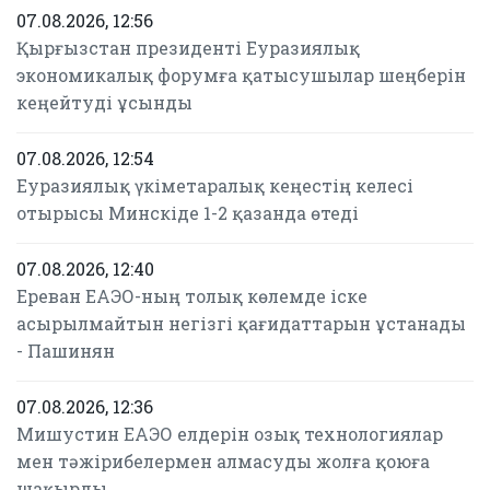
07.08.2026, 12:56
Қырғызстан президенті Еуразиялық
экономикалық форумға қатысушылар шеңберін
кеңейтуді ұсынды
07.08.2026, 12:54
Еуразиялық үкіметаралық кеңестің келесі
отырысы Минскіде 1-2 қазанда өтеді
07.08.2026, 12:40
Ереван ЕАЭО-ның толық көлемде іске
асырылмайтын негізгі қағидаттарын ұстанады
- Пашинян
07.08.2026, 12:36
Мишустин ЕАЭО елдерін озық технологиялар
мен тәжірибелермен алмасуды жолға қоюға
шақырды