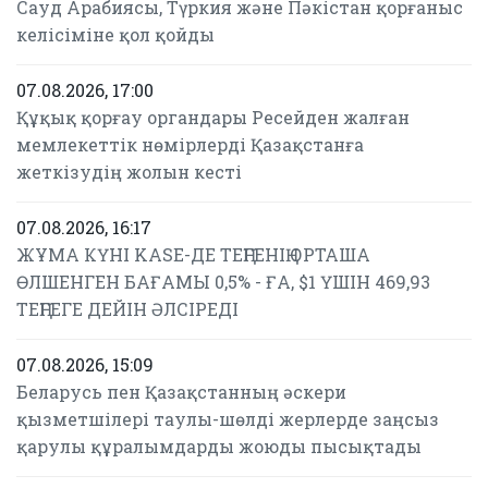
Сауд Арабиясы, Түркия және Пәкістан қорғаныс
келісіміне қол қойды
07.08.2026, 17:00
Құқық қорғау органдары Ресейден жалған
мемлекеттік нөмірлерді Қазақстанға
жеткізудің жолын кесті
07.08.2026, 16:17
ЖҰМА КҮНІ KASE-ДЕ ТЕҢГЕНІҢ ОРТАША
ӨЛШЕНГЕН БАҒАМЫ 0,5% - ҒА, $1 ҮШІН 469,93
ТЕҢГЕГЕ ДЕЙІН ӘЛСІРЕДІ
07.08.2026, 15:09
Беларусь пен Қазақстанның әскери
қызметшілері таулы-шөлді жерлерде заңсыз
қарулы құралымдарды жоюды пысықтады