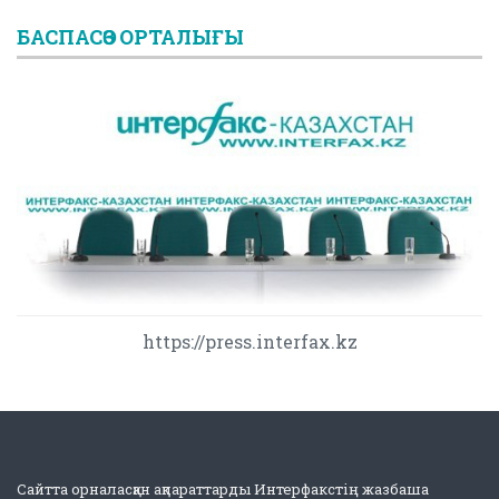
БАСПАСӨЗ ОРТАЛЫҒЫ
https://press.interfax.kz
Сайтта орналасқан ақпараттарды Интерфакстің жазбаша