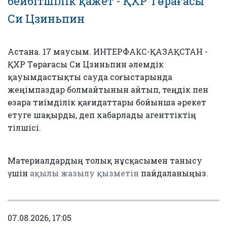
бейбітшілік қажет - ҚХР Төрағасы
Си Цзиньпин
Астана. 17 маусым. ИНТЕРФАКС-ҚАЗАҚСТАН -
ҚХР Төрағасы Си Цзиньпин әлемдік
қауымдастықты сауда соғыстарында
жеңімпаздар болмайтынын айтып, теңдік пен
өзара тиімділік қағидаттары бойынша әрекет
етуге шақырды, деп хабарлады агенттіктің
тілшісі.
Материалдардың толық нұсқасымен танысу
үшін
ақылы жазылу қызметін
пайдаланыңыз.
07.08.2026, 17:05