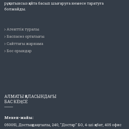
рұқсатынсыз қайта басып шығаруға немесе таратуға
болмайды.
Агенттік туралы
Баспасөз орталығы
Сайттағы жарнама
Бос орындар
АЛМАТЫ ҚАЛАСЫНДАҒЫ
БАС КЕҢСЕ
Мекен-жайы:
050051, Достық даңғылы, 240, "Достар" БО, 4-ші қабат, 405 офис