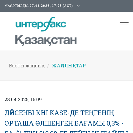
ЖАҢАРТЫЛДЫ:
07.08.2026, 17:05 (АСТ)
Tog
nav
Басты жаңалық
ЖАҢАЛЫҚТАР
28.04.2025, 16:09
ДҮЙСЕНБІ КҮНІ KASE-ДЕ ТЕҢГЕНІҢ
ОРТАША ӨЛШЕНГЕН БАҒАМЫ 0,3% -