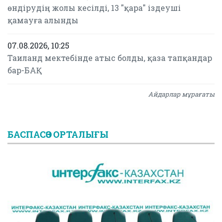
өндірудің жолы кесілді, 13 "қара" іздеуші
қамауға алынды
07.08.2026, 10:25
Таиланд мектебінде атыс болды, қаза тапқандар
бар-БАҚ
Айдарлар мұрағаты
БАСПАСӨЗ ОРТАЛЫҒЫ