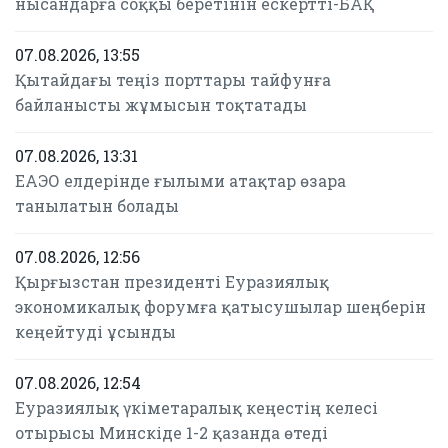
нысандарға соққы беретінін ескертті-БАҚ
07.08.2026, 13:55
Қытайдағы теңіз порттары тайфунға
байланысты жұмысын тоқтатады
07.08.2026, 13:31
ЕАЭО елдерінде ғылыми атақтар өзара
танылатын болады
07.08.2026, 12:56
Қырғызстан президенті Еуразиялық
экономикалық форумға қатысушылар шеңберін
кеңейтуді ұсынды
07.08.2026, 12:54
Еуразиялық үкіметаралық кеңестің келесі
отырысы Минскіде 1-2 қазанда өтеді