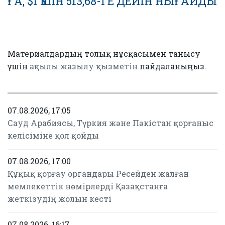
ҒА, $1 ҮШІН 513,68-ГЕ ДЕЙІН НЫҒАЙДЫ
Материалдардың толық нұсқасымен танысу
үшін
ақылы жазылу қызметін
пайдаланыңыз.
07.08.2026, 17:05
Сауд Арабиясы, Түркия және Пәкістан қорғаныс
келісіміне қол қойды
07.08.2026, 17:00
Құқық қорғау органдары Ресейден жалған
мемлекеттік нөмірлерді Қазақстанға
жеткізудің жолын кесті
07.08.2026, 16:17