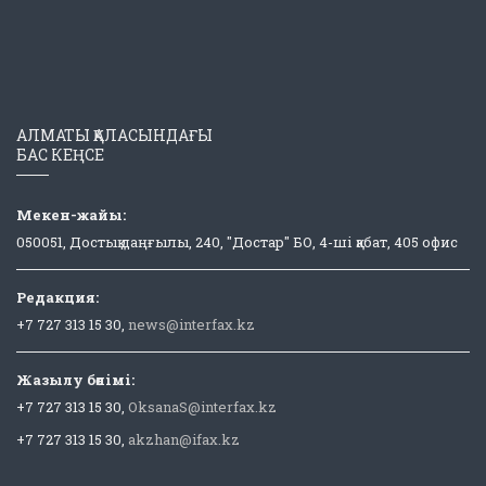
АЛМАТЫ ҚАЛАСЫНДАҒЫ
БАС КЕҢСЕ
Мекен-жайы:
050051, Достық даңғылы, 240, "Достар" БО, 4-ші қабат, 405 офис
Редакция:
+7 727 313 15 30,
news@interfax.kz
Жазылу бөлімі:
+7 727 313 15 30,
OksanaS@interfax.kz
+7 727 313 15 30,
akzhan@ifax.kz