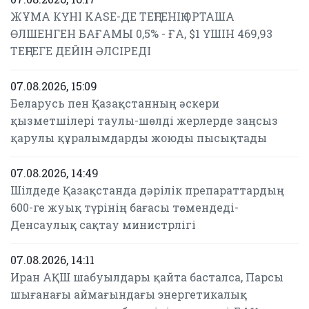
ЖҰМА КҮНІ KASE-ДЕ ТЕҢГЕНІҢ ОРТАША
ӨЛШЕНГЕН БАҒАМЫ 0,5% - ҒА, $1 ҮШІН 469,93
ТЕҢГЕГЕ ДЕЙІН ӘЛСІРЕДІ
07.08.2026, 15:09
Беларусь пен Қазақстанның әскери
қызметшілері таулы-шөлді жерлерде заңсыз
қарулы құралымдарды жоюды пысықтады
07.08.2026, 14:49
Шілдеде Қазақстанда дәрілік препараттардың
600-ге жуық түрінің бағасы төмендеді-
Денсаулық сақтау министрлігі
07.08.2026, 14:11
Иран АҚШ шабуылдары қайта басталса, Парсы
шығанағы аймағындағы энергетикалық