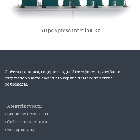
https://press.interfax.kz
Сайтта орналасқан ақпараттарды Интерфакстің жазбаша
рұқсатынсыз қайта басып шығаруға немесе таратуға
болмайды.
Агенттік туралы
Баспасөз орталығы
Сайттағы жарнама
Бос орындар