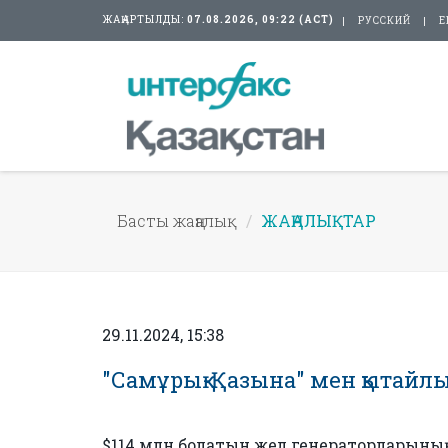
ЖАҢАРТЫЛДЫ:
07.08.2026, 09:22 (АСТ)
РУССКИЙ
E
Басты жаңалық
ЖАҢАЛЫҚТАР
29.11.2024, 15:38
"Самұрық-Қазына" мен қытайлы
$114 млн болатын жел генераторларын