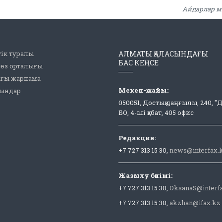
Айдарлар м
ік туралы
АЛМАТЫ ҚАЛАСЫНДАҒЫ
БАС КЕҢСЕ
сөз орталығы
ағы жарнама
Мекен-жайы:
рындар
050051, Достық даңғылы, 240, "
БО, 4-ші қабат, 405 офис
Редакция:
+7 727 313 15 30,
news@interfax.
Жазылу бөлімі:
+7 727 313 15 30,
OksanaS@interf
+7 727 313 15 30,
akzhan@ifax.kz