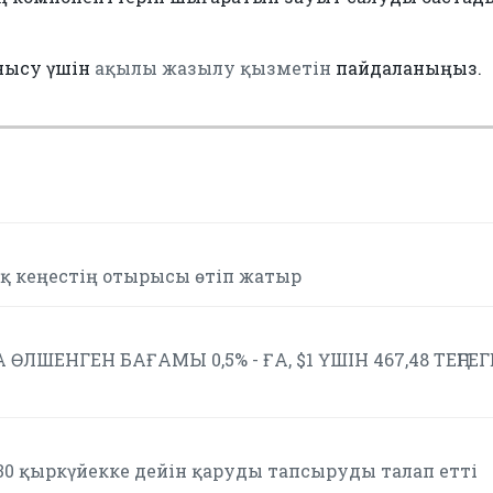
нысу үшін
ақылы жазылу қызметін
пайдаланыңыз.
қ кеңестің отырысы өтіп жатыр
 ӨЛШЕНГЕН БАҒАМЫ 0,5% - ҒА, $1 ҮШІН 467,48 ТЕҢГЕГ
 30 қыркүйекке дейін қаруды тапсыруды талап етті