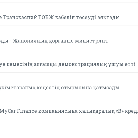
е Транскаспий ТОБЖ кабелін төсеуді аяқтады
ы - Жапонияның қорғаныс министрлігі
е кемесінің алғашқы демонстрациялық ұшуы өтті
үкіметаралық кеңестің отырысына қатысады
гі MyCar Finance компаниясына халықаралық «B» кред