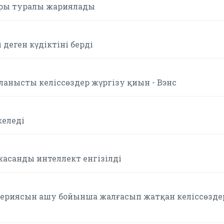
оры туралы жариялады
деген күдіктіні берді
ланысты келіссөздер жүргізу қиын - Вэнс
келеді
асанды интеллект енгізілді
ртериясын ашу бойынша жалғасып жатқан келіссөзде