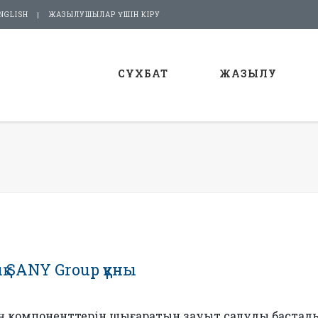
NGLISH
ЖАЗЫЛУШЫЛАР ҮШІН КІРУ
СҰХБАТ
ЖАЗЫЛУ
қ SANY Group құны
ың компоненттерін шығаратын зауыт салуды бастад