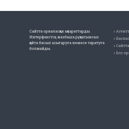
Сайтта орналасқан ақпараттарды
Агентт
Интерфакстің жазбаша рұқсатынсыз
Баспа
қайта басып шығаруға немесе таратуға
Сайтт
болмайды.
Бос о