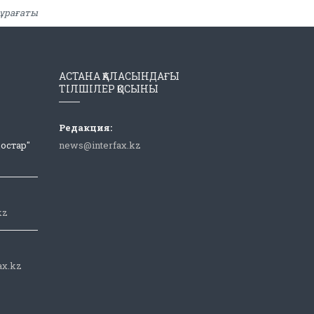
ұрағаты
АСТАНА ҚАЛАСЫНДАҒЫ
ТІЛШІЛЕР ҚОСЫНЫ
Редакция:
Достар"
news@interfax.kz
kz
ax.kz