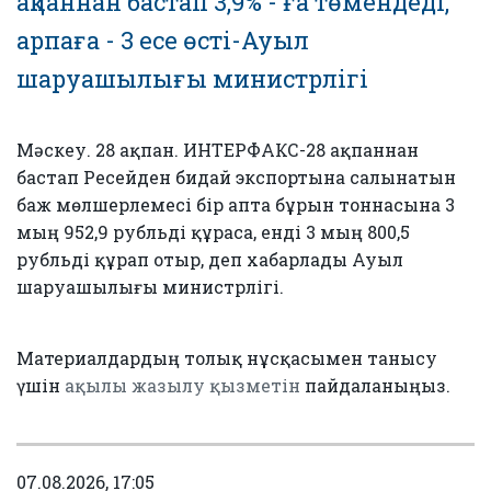
ақпаннан бастап 3,9% - ға төмендеді,
арпаға - 3 есе өсті-Ауыл
шаруашылығы министрлігі
Мәскеу. 28 ақпан. ИНТЕРФАКС-28 ақпаннан
бастап Ресейден бидай экспортына салынатын
баж мөлшерлемесі бір апта бұрын тоннасына 3
мың 952,9 рубльді құраса, енді 3 мың 800,5
рубльді құрап отыр, деп хабарлады Ауыл
шаруашылығы министрлігі.
Материалдардың толық нұсқасымен танысу
үшін
ақылы жазылу қызметін
пайдаланыңыз.
07.08.2026, 17:05