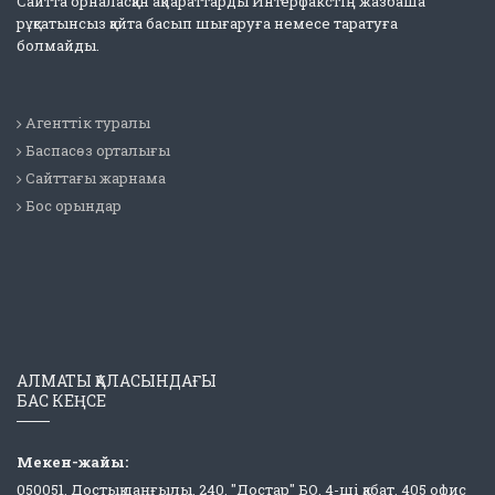
Сайтта орналасқан ақпараттарды Интерфакстің жазбаша
рұқсатынсыз қайта басып шығаруға немесе таратуға
болмайды.
Агенттік туралы
Баспасөз орталығы
Сайттағы жарнама
Бос орындар
АЛМАТЫ ҚАЛАСЫНДАҒЫ
БАС КЕҢСЕ
Мекен-жайы:
050051, Достық даңғылы, 240, "Достар" БО, 4-ші қабат, 405 офис