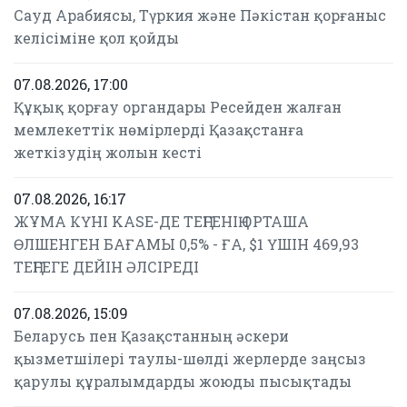
Сауд Арабиясы, Түркия және Пәкістан қорғаныс
келісіміне қол қойды
07.08.2026, 17:00
Құқық қорғау органдары Ресейден жалған
мемлекеттік нөмірлерді Қазақстанға
жеткізудің жолын кесті
07.08.2026, 16:17
ЖҰМА КҮНІ KASE-ДЕ ТЕҢГЕНІҢ ОРТАША
ӨЛШЕНГЕН БАҒАМЫ 0,5% - ҒА, $1 ҮШІН 469,93
ТЕҢГЕГЕ ДЕЙІН ӘЛСІРЕДІ
07.08.2026, 15:09
Беларусь пен Қазақстанның әскери
қызметшілері таулы-шөлді жерлерде заңсыз
қарулы құралымдарды жоюды пысықтады