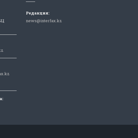
Редакция:
 БЦ
news@interfax.kz
kz
ax.kz
а: