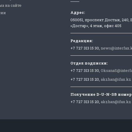
а на сайте
Адрес:
сии
050051, проспект Достык, 240,
«Достар», 4 этаж, офис 405
Редакция:
+7 727 313 15 30,
news@interfax.
Отдел подписки:
+7 727 313 15 30,
OksanaS@interf
+7 727 313 15 20,
akzhan@ifax.kz
Получение D-U-N-S® номер
+7 727 313 15 20,
akzhan@ifax.kz